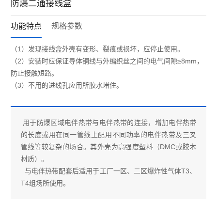
防爆二通接线盒
功能特点
规格参数
（1）发现接线盒外壳有变形、裂痕或损坏，应停止使用。
（2）安装时应保证导体铜线与外编织丝之间的电气间隙≥8mm，
防止接触短路。
（3）不用的进线孔应用所胶水堵住。
用于防爆区域电伴热带与电伴热带的连接，增加电伴热带
的长度或用在同一管线上配用不同功率的电伴热带及三叉
管线等较复杂的场合。其外壳为高强度塑料（DMC或胶木
材质）。
与电伴热带配套后适用于工厂一区、二区爆炸性气体T3、
T4组场所使用。