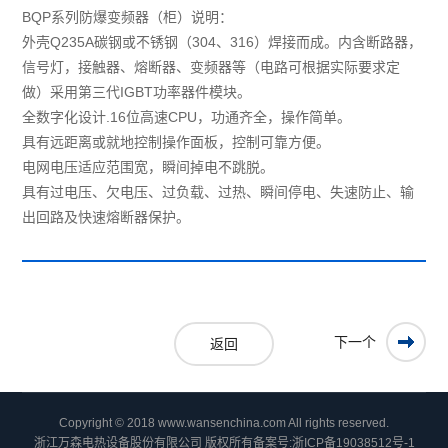
BQP系列防爆变频器（柜）说明：
外壳Q235A碳钢或不锈钢（304、316）焊接而成。内含断路器，
信号灯，接触器、熔断器、变频器等（电路可根据实际要求定
做）采用第三代IGBT功率器件模块。
全数字化设计.16位高速CPU，功通齐全，操作简单。
具有远距离或就地控制操作面板，控制可靠方便。
电网电压适应范围宽，瞬间掉电不跳脱。
具有过电压、欠电压、过负载、过热、瞬间停电、失速防止、输
出回路及快速熔断器保护。
下一个
返回
Copyright © 2018 www.wansenchina.com All rights reserved.
浙江万森电热设备股份有限公司 版权所有
备案号:浙ICP备19038512号-1