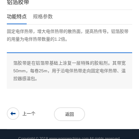
铝箔胶带
功能特点
规格参数
固定电伴热带，增大电伴热带的散热面，提高热传导。铝箔胶带
的用量为电伴热带数量的1.2倍。
箔胶带是在铝箔带基础上涂复一层特殊的胶粘剂。其带宽
50mm，每卷25m，用于沿电伴热带走向固定电伴热带、温
控器感温包。
上一个
返回
Copyright © 2018 www.wansenchina.com All rights reserved.