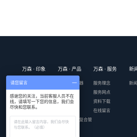
万森 · 印象
万森 · 产品
万森 · 服务
新
请您留言
公司简介
防爆电加热器
服务理念
新
发展历程
电加热器
服务网点
感谢您的关注，当前客服人员不在
技术实力
伴热带
资料下载
线，请填写一下您的信息，我们会
尽快和您联系。
全球用户
控制柜
在线留言
荣誉资质
伴热带采样复合管
联系我们
测温元件