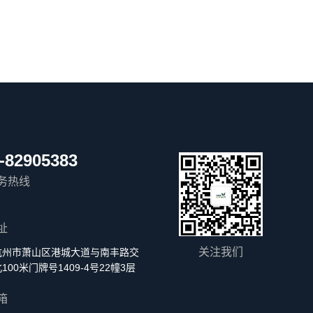
-82905383
务热线
址
关注我们
杭州市萧山区港城大道与南丰路交
100米门牌号1409-4号22幢3层
箱