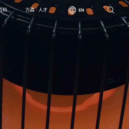
 百科
万森 · 人才
EN