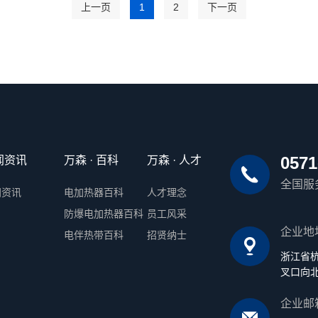
上一页
1
2
下一页
0571
闻资讯
万森 · 百科
万森 · 人才
全国服
闻资讯
电加热器百科
人才理念
防爆电加热器百科
员工风采
企业地
电伴热带百科
招贤纳士
浙江省
叉口向北
企业邮