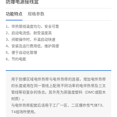
防爆电源接线盒
功能特点
规格参数
1、伴热管线温度均匀，安全可靠
2、启动电流低、耐受温度高
3、间歇操作时，升温启动快速
4、安装及运行费用低，维护简便
5、便于自动化管理
6、节约电能
用于防爆区域电伴热带与电伴热带的连接，增加电伴热带
的长度或用在同一管线上配用不同功率的电伴热带及三叉
管线等较复杂的场合。其外壳为高强度塑料（DMC或胶木
材质）。
与电伴热带配套后适用于工厂一区、二区爆炸性气体T3、
T4组场所使用。