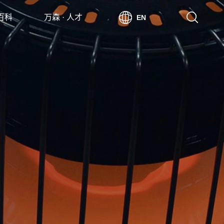
 百科
万森 · 人才
EN