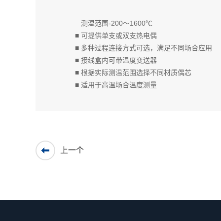
测温范围-200～1600℃
■ 可提供单支或双支热电偶
■ 多种过程连接方式可选，满足不同场合应用
■ 接线盒内可带温度变送器
■ 根据实际测温范围选择不同材质偶芯
■ 适用于高温场合温度测量
上一个