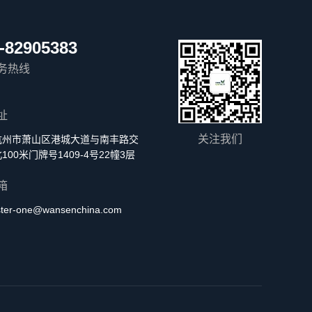
-82905383
务热线
址
关注我们
杭州市萧山区港城大道与南丰路交
100米门牌号1409-4号22幢3层
箱
ster-one@wansenchina.com