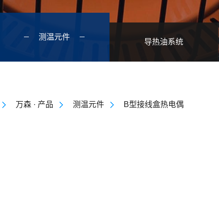
测温元件
导热油系统
万森 · 产品
测温元件
B型接线盒热电偶