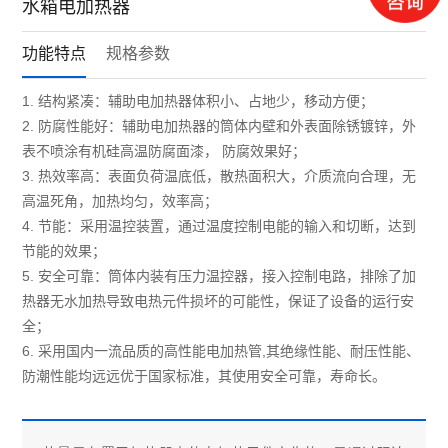
水箱电加热器
功能特点
规格参数
1. 结构紧凑：辅助电加热器体积小、占地少，移动方便；
2. 防腐性能好：辅助电加热器的筒体内壁和外表面除锈镀锌，外
表不喷涂有机硅高温防腐面漆， 防腐效果好；
3. 热效率高：表面负荷温底低，散热面积大，介质流向合理，无
高温死角，加热均匀，效率高；
4. 节能：采用温控装置，通过温度控制电能的输入和切断，达到
节能的效果；
5. 安全可靠：筒体内装有压力温控器，接入控制电路，排除了加
热器无水加热导致电热元件损坏的可能性，保证了设备的运行安
全；
6. 采用国内一流品质的高性能电加热管,其绝缘性能、耐压性能、
防潮性能均远远优于国家标准，其使用安全可靠，寿命长。