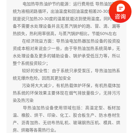
电加热导热油炉节约能源：运行费用低 导热油加热系
统为液相闭路循环，出油温度和回油温度相差20-30度，也
就是说只加热20-30度的温差就能达到使用温度。同时该设
备不需要水处理设备并且无蒸汽锅炉的跑、冒、滴、漏等
热损失，热利用率很高，与蒸汽锅炉相比，节能50%左右
在经济效益方面：导热油电加热器加热设备的投资投
资成本相对来说会少一些，由于导热油加热系统简单，无
水处理设备及更多的辅助设备、锅炉承受低压力等，所以
整个系统投资较少；
较好的安全性：由于系统只承受泵压，导热油加热系
统无爆炸危险，因而其更加安全
污染将大大减少，有机热载体炉环保，有机热载体加
热系统的环保效果主要体现在烟气排放量极少，无排污污
染及热污染
导热油加热设备使用领域包括：高温定型、板材加
温、橡胶、烘干、印染、化工、胶合板生产、防水卷材生
产、沥青加热、无纺布热轧机、玻璃钢热压机、模具、烘
房、烘箱等各需热行业。