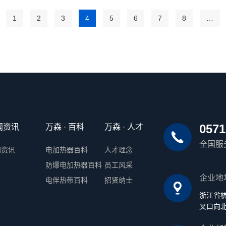
1
2
3
4
5
6
7
8
…
0571
闻资讯
万森 · 百科
万森 · 人才
全国服
闻资讯
电加热器百科
人才理念
防爆电加热器百科
员工风采
企业地
电伴热带百科
招贤纳士
浙江省
叉口向北