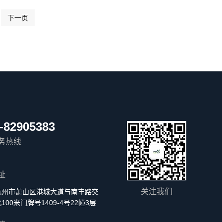
下一页
-82905383
务热线
址
关注我们
杭州市萧山区港城大道与南丰路交
100米门牌号1409-4号22幢3层