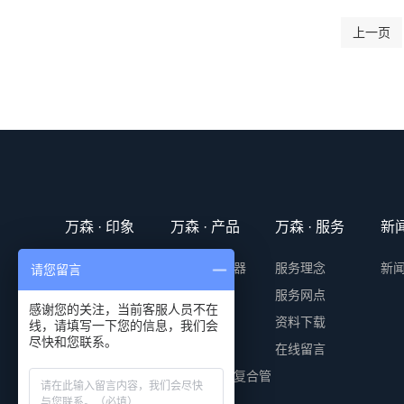
上一页
万森 · 印象
万森 · 产品
万森 · 服务
新
公司简介
防爆电加热器
服务理念
新
请您留言
发展历程
电加热器
服务网点
感谢您的关注，当前客服人员不在
技术实力
伴热带
资料下载
线，请填写一下您的信息，我们会
尽快和您联系。
全球用户
控制柜
在线留言
荣誉资质
伴热带采样复合管
联系我们
测温元件